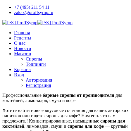
+7 (495) 211 54 11
zakaz@proffsyrup.ru
Главная
Рецепты
О нас
Новости
Магазин
Сиропы
Топпинги
Корзина
Вход
Авторизация
Регистрация
Профессиональные
барные с
иропы от производителя
для
коктейлей, лимонадов, смузи и кофе.
Хотите найти новые вкусовые сочетания для ваших авторских
напитков или ищете сиропы для кофе? Нам есть что вам
предложить! Концентрированные, насыщенные
сиропы для
коктейлей
, лимонадов, смузи и
сиропы для кофе
— круглый