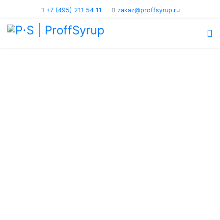
+7 (495) 211 54 11
zakaz@proffsyrup.ru
ProffSyrup —
разработан
профессионал