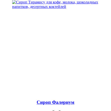
Сироп Фалернум