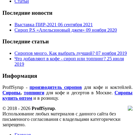
Статьи
Последние новости
Выставка ПИР-2021
06 сентября 2021
Сироп P.S «Апельсиновый джем»
09 ноября 2020
Последние статьи
Сиропов много. Как выбрать лучший?
07 ноября 2019
Что добавляют в кофе - сироп или топпинг?
25 июля
2019
Информация
ProffSyrup -
производитель сиропов
для кофе и коктейлей.
Сиропы
,
топпинги
для кофе и десертов в Москве.
Сиропы
купить оптом
и в розницу.
© 2018 - 2026
ProffSyrup
.
Использование любых материалов с данного сайта без
письменного согласования с владельцами категорически
запрещено.
Главная