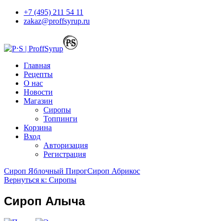
+7 (495) 211 54 11
zakaz@proffsyrup.ru
Главная
Рецепты
О нас
Новости
Магазин
Сиропы
Топпинги
Корзина
Вход
Авторизация
Регистрация
Сироп Яблочный Пирог
Сироп Абрикос
Вернуться к: Сиропы
Сироп Алыча