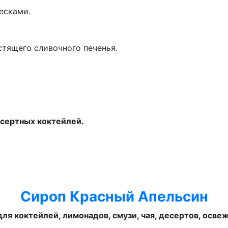
есками.
тящего сливочного печенья.
есертных коктейлей.
Сироп Красный Апельсин
ля коктейлей, лимонадов, смузи, чая, десертов, осв