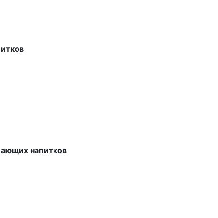
питков
ежающих напитков