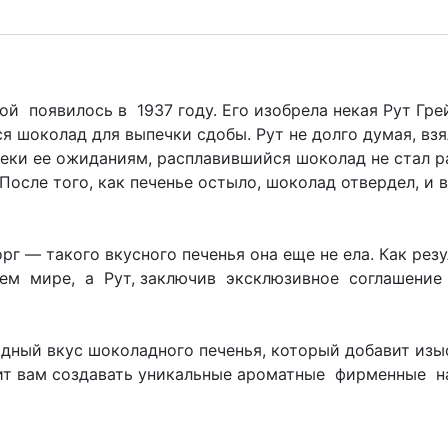
появилось в 1937 году. Его изобрела некая Рут Грей
ся шоколад для выпечки сдобы. Рут не долго думая, вз
реки ее ожиданиям, расплавившийся шоколад не стал р
После того, как печенье остыло, шоколад отвердел, и
рг — такого вкусного печенья она еще не ела. Как ре
м мире, а Рут, заключив эксклюзивное соглашение 
дный вкус шоколадного печенья, который добавит из
ит вам создавать уникальные ароматные фирменные н