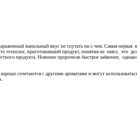
 выраженный ванильный вкус не спутать ни с чем. Самая перв
что технолог, приготовивший продукт, понятия не имел, что д
стного продукта. Новинке пророчили быстрое забвение, однак
рошо сочетаются с другими ароматами и могут использоваться 
и.