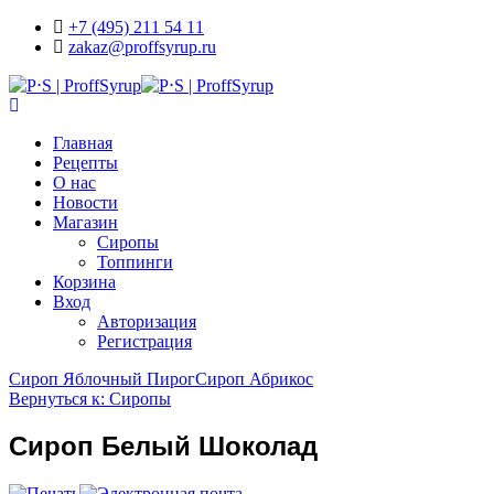
+7 (495) 211 54 11
zakaz@proffsyrup.ru
Главная
Рецепты
О нас
Новости
Магазин
Сиропы
Топпинги
Корзина
Вход
Авторизация
Регистрация
Сироп Яблочный Пирог
Сироп Абрикос
Вернуться к: Сиропы
Сироп Белый Шоколад